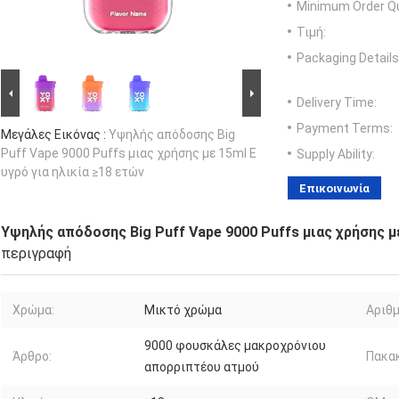
Minimum Order Qu
Τιμή:
Packaging Details
Delivery Time:
Payment Terms:
Μεγάλες Εικόνας :
Υψηλής απόδοσης Big
Puff Vape 9000 Puffs μιας χρήσης με 15ml E
Supply Ability:
υγρό για ηλικία ≥18 ετών
Επικοινωνία
Υψηλής απόδοσης Big Puff Vape 9000 Puffs μιας χρήσης με
περιγραφή
Χρώμα:
Μικτό χρώμα
Αριθμ
9000 φουσκάλες μακροχρόνιου
Άρθρο:
Πακα
απορριπτέου ατμού