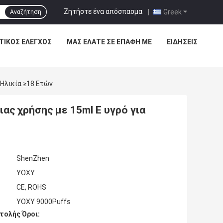
Ζητήστε ένα απόσπασμα
|
Greek
Αναζήτηση
ΤΙΚΌΣ ΈΛΕΓΧΟΣ
ΜΑΣ ΕΛΆΤΕ ΣΕ ΕΠΑΦΉ ΜΕ
ΕΙΔΉΣΕΙΣ
 Ηλικία ≥18 Ετών
ιας χρήσης με 15ml E υγρό για
ShenZhen
YOXY
CE, ROHS
YOXY 9000Puffs
τολής Όροι: