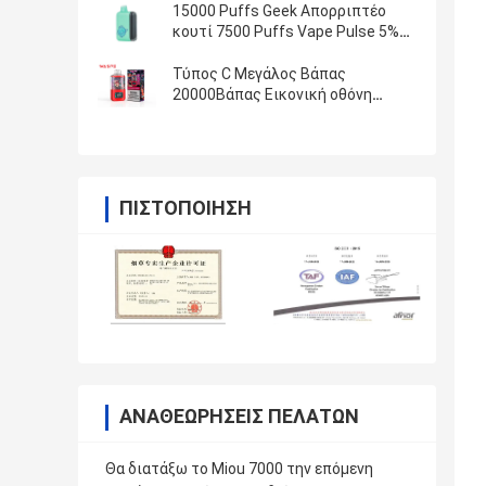
15000 Puffs Geek Απορριπτέο
κουτί 7500 Puffs Vape Pulse 5%
Νικ Αλάτι
Τύπος C Μεγάλος Βάπας
20000Βάπας Εικονική οθόνη
0/2%/3%/5% Nic Kit.
ΠΙΣΤΟΠΟΊΗΣΗ
ΑΝΑΘΕΩΡΉΣΕΙΣ ΠΕΛΑΤΏΝ
Θα διατάξω το Miou 7000 την επόμενη