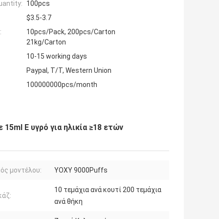
antity:
100pcs
$3.5-3.7
:
10pcs/Pack, 200pcs/Carton
21kg/Carton
10-15 working days
Paypal, T/T, Western Union
100000000pcs/month
 15ml E υγρό για ηλικία ≥18 ετών
ός μοντέλου:
YOXY 9000Puffs
10 τεμάχια ανά κουτί 200 τεμάχια
κάζ:
ανά θήκη