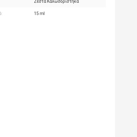
Ζεστά Καλωσορίστηκα
ό:
15 ml