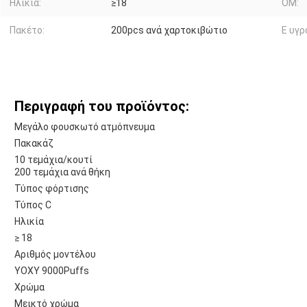
Ηλικία:
≥18
ΟΜ:
Πακέτο:
200pcs ανά χαρτοκιβώτιο
Ε υγρ
Περιγραφή του προϊόντος:
Μεγάλο φουσκωτό ατμόπνευμα
Πακακάζ
10 τεμάχια/κουτί
200 τεμάχια ανά θήκη
Τύπος φόρτισης
Τύπος C
Ηλικία
≥ 18
Αριθμός μοντέλου
YOXY 9000Puffs
Χρώμα
Μεικτό χρώμα