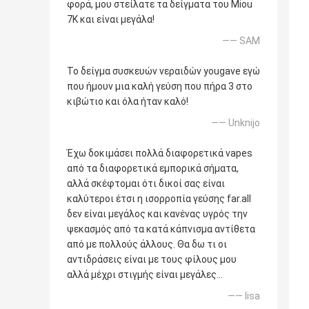
φορά, μου στείλατε τα δείγματα του Miou
7K και είναι μεγάλα!
—— SAM
Το δείγμα συσκευών νεραιδών yougave εγώ
που ήμουν μια καλή γεύση που πήρα 3 στο
κιβώτιο και όλα ήταν καλό!
—— Unknijo
Έχω δοκιμάσει πολλά διαφορετικά vapes
από τα διαφορετικά εμπορικά σήματα,
αλλά σκέφτομαι ότι δικοί σας είναι
καλύτεροι έτσι η ισορροπία γεύσης far.all
δεν είναι μεγάλος και κανένας υγρός την
ψεκασμός από τα κατά κάπνισμα αντίθετα
από με πολλούς άλλους. Θα δω τι οι
αντιδράσεις είναι με τους φίλους μου
αλλά μέχρι στιγμής είναι μεγάλες…
—— lisa