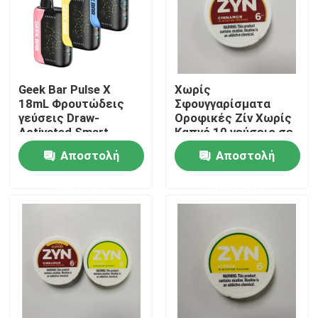
Geek Bar Pulse X
Χωρίς
18mL Φρουτώδεις
Σφουγγαρίσματα
γεύσεις Draw-
Οροφικές Ζίν Χωρίς
Activated Smart
Καπνό 10 γεύσεις σε
Screen
Διαφορετικές
Αποστολή
Αποστολή
Ξαναχρησιμοποιήσιμο
Δυναμίες
ατμόσφαιρο
ερώτησης
ερώτησης
Σπίτι
Προϊόντα
Βίντεο