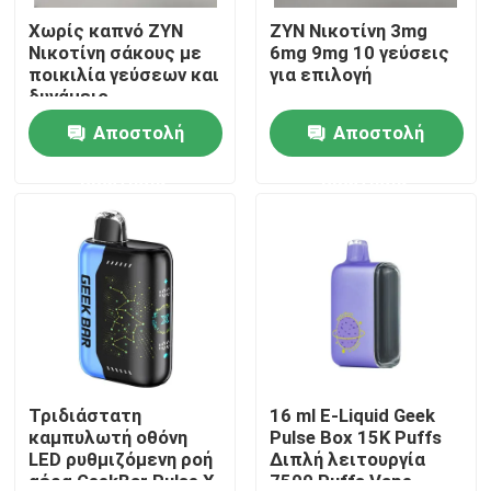
Χωρίς καπνό ZYN
ZYN Νικοτίνη 3mg
Νικοτίνη σάκους με
6mg 9mg 10 γεύσεις
Περίπου εμείς
ποικιλία γεύσεων και
για επιλογή
δυνάμεις
Αποστολή
Αποστολή
Γύρος εργοστασίων
ερώτησης
ερώτησης
Ποιοτικός έλεγχος
Μας ελάτε σε επαφή με
Ειδήσεις
Μίας χρήσης μάνδρα Vape
Τριδιάστατη
16 ml E-Liquid Geek
καμπυλωτή οθόνη
Pulse Box 15K Puffs
LED ρυθμιζόμενη ροή
Διπλή λειτουργία
Μίας χρήσης Vape συσκευή CBD
αέρα GeekBar Pulse X
7500 Puffs Vape