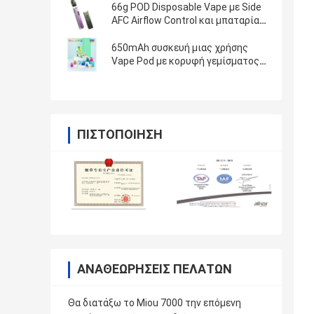
66g POD Disposable Vape με Side
AFC Airflow Control και μπαταρία
1000mAh
650mAh συσκευή μιας χρήσης
Vape Pod με κορυφή γεμίσματος
και πλέγμα σπείρας για ηλικία άνω
των 18 ετών
ΠΙΣΤΟΠΟΊΗΣΗ
ΑΝΑΘΕΩΡΉΣΕΙΣ ΠΕΛΑΤΏΝ
Θα διατάξω το Miou 7000 την επόμενη