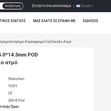
Ζητήστε ένα απόσπασμα
|
Greek
Αναζήτηση
ΤΙΚΌΣ ΈΛΕΓΧΟΣ
ΜΑΣ ΕΛΆΤΕ ΣΕ ΕΠΑΦΉ ΜΕ
ΕΙΔΉΣΕΙΣ
σιμοποιήσιμο Ατμόσφαιρο Για Εύκολο Ατμό
5.0*14.3mm POD
λο ατμό
Shenzhen
YOXY
CE
260-B Pod
τολής Όροι: