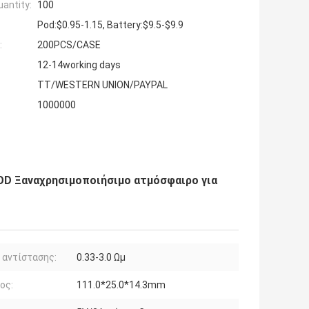
antity:
100
Pod:$0.95-1.15, Battery:$9.5-$9.9
:
200PCS/CASE
12-14working days
TT/WESTERN UNION/PAYPAL
1000000
OD Ξαναχρησιμοποιήσιμο ατμόσφαιρο για
 αντίστασης:
0.33-3.0 Ωμ
ος:
111.0*25.0*14.3mm