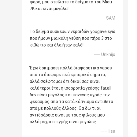
φορά, μου στείλατε τα δείγματα του Miou
7K και είναι μεγάλα!
—— SAM
Το δείγμα συσκευών νεραιδών yougave εγώ
που ήμουν μια καλή γεύση που πήρα 3 στο
κιβώτιο και όλα ήταν καλό!
—— Unknijo
Έχω δοκιμάσει πολλά διαφορετικά vapes
από τα διαφορετικά εμπορικά σήματα,
αλλά σκέφτομαι ότι δικοί σας είναι
καλύτεροι έτσι η ισορροπία γεύσης far.all
δεν είναι μεγάλος και κανένας υγρός την
ψεκασμός από τα κατά κάπνισμα αντίθετα
από με πολλούς άλλους. Θα δω τι οι
αντιδράσεις είναι με τους φίλους μου
αλλά μέχρι στιγμής είναι μεγάλες…
—— lisa