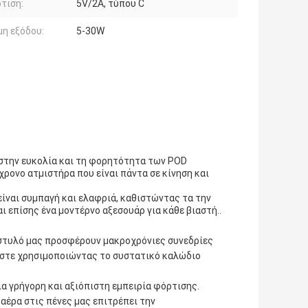
τιση:
5V/2A, τύπου C
η εξόδου:
5-30W
 στην ευκολία και τη φορητότητα των POD
χρονο ατμιστήρα που είναι πάντα σε κίνηση και
ίναι συμπαγή και ελαφριά, καθιστώντας τα την
αι επίσης ένα μοντέρνο αξεσουάρ για κάθε βιαστή..
 στυλό μας προσφέρουν μακροχρόνιες συνεδρίες
στε χρησιμοποιώντας το συστατικό καλώδιο
ια γρήγορη και αξιόπιστη εμπειρία φόρτισης.
αέρα στις πένες μας επιτρέπει την