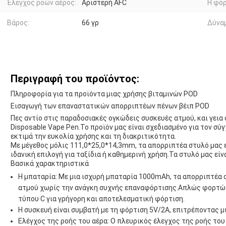
Έλεγχος ροών αέρος:
Αριστερή AFC
Η φόρ
Βάρος:
66 γρ
Δύναμ
Περιγραφή του προϊόντος:
Πληροφορία για τα προϊόντα μιας χρήσης βιταμινών POD
Εισαγωγή των επαναστατικών απορριπτέων πένων βέιπ POD
Πες αντίο στις παραδοσιακές ογκώδεις συσκευές ατμού, και γεια
Disposable Vape Pen.Το προϊόν μας είναι σχεδιασμένο για τον σύγ
εκτιμά την ευκολία χρήσης και τη διακριτικότητα.
Με μέγεθος μόλις 111,0*25,0*14,3mm, τα απορριπτέα στυλό μας ε
ιδανική επιλογή για ταξίδια ή καθημερινή χρήση.Τα στυλό μας είν
Βασικά χαρακτηριστικά
Η μπαταρία: Με μια ισχυρή μπαταρία 1000mAh, τα απορριπτέα
ατμού χωρίς την ανάγκη συχνής επαναφόρτισης.Απλώς φορτώ
τύπου C για γρήγορη και αποτελεσματική φόρτιση.
Η συσκευή είναι συμβατή με τη φόρτιση 5V/2A, επιτρέποντας μ
Ελέγχος της ροής του αέρα: Ο πλευρικός έλεγχος της ροής του 