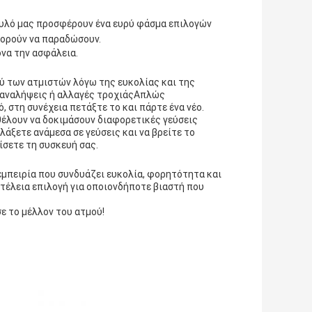
τυλό μας προσφέρουν ένα ευρύ φάσμα επιλογών
πορούν να παραδώσουν.
να την ασφάλεια.
ύ των ατμιστών λόγω της ευκολίας και της
παναλήψεις ή αλλαγές τροχιάςΑπλώς
, στη συνέχεια πετάξτε το και πάρτε ένα νέο.
 θέλουν να δοκιμάσουν διαφορετικές γεύσεις
άξετε ανάμεσα σε γεύσεις και να βρείτε το
ίσετε τη συσκευή σας.
μπειρία που συνδυάζει ευκολία, φορητότητα και
 τέλεια επιλογή για οποιονδήποτε βιαστή που
ε το μέλλον του ατμού!