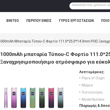
ΒΊΝΤΕΟ
ΠΕΡΊΠΟΥ ΕΜΕΊΣ
ΓΎΡΟΣ ΕΡΓΟΣΤΑΣΊΩΝ
ΠΟΙΟ
1000mAh Μπαταρία Τύπου-C Φορτίο 111.0*25.0*14.3mm POD Ξαναχρη
1000mAh μπαταρία Τύπου-C Φορτίο 111.0*2
Ξαναχρησιμοποιήσιμο ατμόσφαιρο για εύκο
Λεπτομέρειες:
Place of Origin:
Μάρκα:
Πιστοποίηση:
Model Number:
Πληρωμής & Αποσ