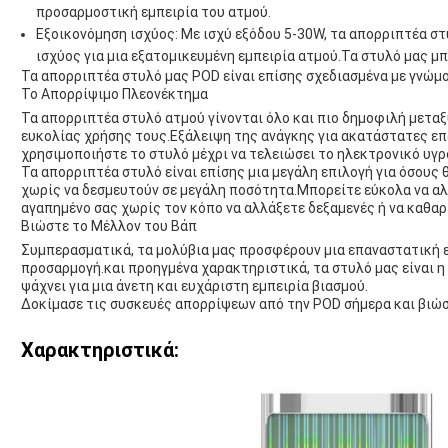
προσαρμοστική εμπειρία του ατμού.
Εξοικονόμηση ισχύος: Με ισχύ εξόδου 5-30W, τα απορριπτέα σ
ισχύος για μια εξατομικευμένη εμπειρία ατμού.Τα στυλό μας μ
Τα απορριπτέα στυλό μας POD είναι επίσης σχεδιασμένα με γνώμο
Το Απορρίψιμο Πλεονέκτημα
Τα απορριπτέα στυλό ατμού γίνονται όλο και πιο δημοφιλή μεταξ
ευκολίας χρήσης τους.Εξάλειψη της ανάγκης για ακατάστατες ε
χρησιμοποιήστε το στυλό μέχρι να τελειώσει το ηλεκτρονικό υγρό
Τα απορριπτέα στυλό είναι επίσης μια μεγάλη επιλογή για όσους
χωρίς να δεσμευτούν σε μεγάλη ποσότητα.Μπορείτε εύκολα να αλλ
αγαπημένο σας χωρίς τον κόπο να αλλάξετε δεξαμενές ή να καθαρ
Βιώστε το Μέλλον του Βάπ
Συμπερασματικά, τα μολύβια μας προσφέρουν μια επαναστατική ε
προσαρμογή.και προηγμένα χαρακτηριστικά, τα στυλό μας είναι η
ψάχνει για μια άνετη και ευχάριστη εμπειρία βιασμού.
Δοκίμασε τις συσκευές απορρίψεων από την POD σήμερα και βιώσ
Χαρακτηριστικά: