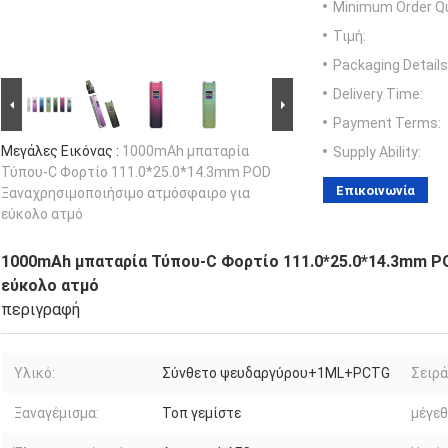
Minimum Order Qu
Τιμή:
Packaging Details
Delivery Time:
Payment Terms:
Μεγάλες Εικόνας :
1000mAh μπαταρία
Supply Ability:
Τύπου-C Φορτίο 111.0*25.0*14.3mm POD
Επικοινωνία
Ξαναχρησιμοποιήσιμο ατμόσφαιρο για
εύκολο ατμό
1000mAh μπαταρία Τύπου-C Φορτίο 111.0*25.0*14.3mm P
εύκολο ατμό
περιγραφή
Υλικό:
Σύνθετο ψευδαργύρου+1ML+PCTG
Σειρά
Ξαναγέμισμα:
Τοπ γεμίστε
μέγεθ