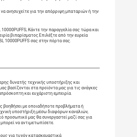
 να ανησυχείτε για την απόρριψη μπαταριών ή την
L 10000PUFFS; Κάντε την παραγγελία σας τώρα και
ειρία βιπαρίσματος.Επιλέξτε από την ευρεία
BL 10000PUFFS σας στην πόρτα σας.
τερης δυνατής τεχνικής υποστήριξης και
μας βασίζονται στα προϊόντα μας για τις ανάγκες
απρόσκοπτη και ευχάριστη εμπειρία.
ας βοηθήσει με οποιαδήποτε προβλήματα ή
τεχνική υποστήριξη μέσω διαφόρων καναλιών,
ό προσωπικό μας θα συνεργαστεί μαζί σας για
μπορεί να αντιμετωπίσετε.
τους για τυχόν κατασκευαστικά