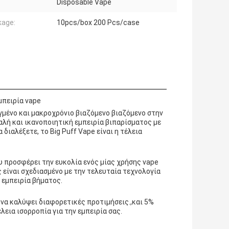
Disposable Vape
kage:
10pcs/box 200 Pcs/case
μπειρία vape
γμένο και μακροχρόνιο βιαζόμενο βιαζόμενο στην
μαλή και ικανοποιητική εμπειρία βιπαρίσματος με
 διαλέξετε, το Big Puff Vape είναι η τέλεια
ου προσφέρει την ευκολία ενός μίας χρήσης vape
είναι σχεδιασμένο με την τελευταία τεχνολογία
 εμπειρία βήματος.
α να καλύψει διαφορετικές προτιμήσεις.,και 5%
λεια ισορροπία για την εμπειρία σας.