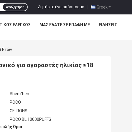
Ζητήστε ένα απόσπασμα
|
Greek
Αναζήτηση
ΤΙΚΌΣ ΈΛΕΓΧΟΣ
ΜΑΣ ΕΛΆΤΕ ΣΕ ΕΠΑΦΉ ΜΕ
ΕΙΔΉΣΕΙΣ
8 Ετών
νικό για αγοραστές ηλικίας ≥18
ShenZhen
POCO
CE, ROHS
POCO BL 10000PUFFS
τολής Όροι: