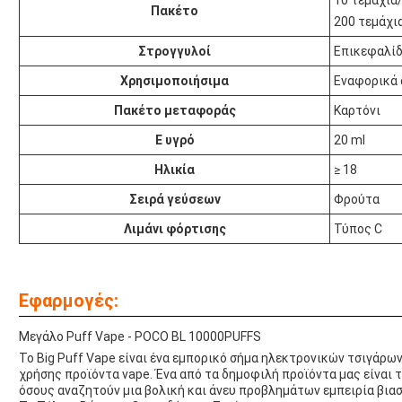
10 τεμάχια
Πακέτο
200 τεμάχι
Στρογγυλοί
Επικεφαλίδ
Χρησιμοποιήσιμα
Εναφορικά
Πακέτο μεταφοράς
Καρτόνι
Ε υγρό
20 ml
Ηλικία
≥ 18
Σειρά γεύσεων
Φρούτα
Λιμάνι φόρτισης
Τύπος C
Εφαρμογές:
Μεγάλο Puff Vape - POCO BL 10000PUFFS
Το Big Puff Vape είναι ένα εμπορικό σήμα ηλεκτρονικών τσιγάρω
χρήσης προϊόντα vape. Ένα από τα δημοφιλή προϊόντα μας είναι 
όσους αναζητούν μια βολική και άνευ προβλημάτων εμπειρία βιασ