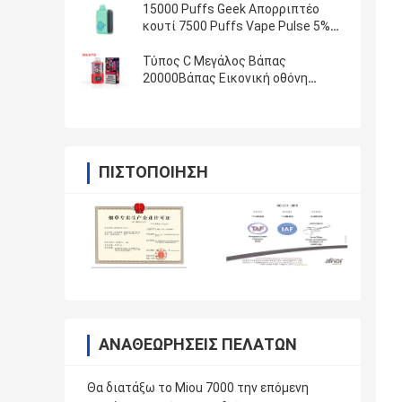
15000 Puffs Geek Απορριπτέο
κουτί 7500 Puffs Vape Pulse 5%
Νικ Αλάτι
Τύπος C Μεγάλος Βάπας
20000Βάπας Εικονική οθόνη
0/2%/3%/5% Nic Kit.
ΠΙΣΤΟΠΟΊΗΣΗ
ΑΝΑΘΕΩΡΉΣΕΙΣ ΠΕΛΑΤΏΝ
Θα διατάξω το Miou 7000 την επόμενη