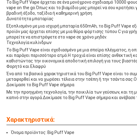
Το Big Puff Vape έρχεται σε ένα μονόχρονο σχεδιασμό 10000 φου
vape on the go.Όπως και το βιαμίδιο μας μπορεί να σου κρατήσει 
βραδινή έξοδο, ταξίδια ή καθημερινή χρήση.
Δυνατότητα μπαταρίας
Εξοπλισμένο με μια ισχυρή μπαταρία 650mAh, το Big Puff Vape ε
προϊόν μας έρχεται επίσης με μια θύρα φόρτισης τύπου C για γρ
μπορείτε να επιστρέψετε στο vape σε χρόνο μηδέν.
Τεχνολογία κυλίνδρων
Το Big Puff Vape είναι σχεδιασμένο με μια σπείρα πλέγματος, η 
και παράγει περισσότερο ατμό.Η τροχιά είναι επίσης ανθεκτική κ
καθιστώντας την οικονομικά αποδοτική επιλογή για τους βιαστές
Φορητό και Ελαφρύ
Ένα από τα βασικά χαρακτηριστικά του Big Puff Vape είναι το συ
μεταφερθεί και να χωρέσει τέλεια στην τσέπη ή την τσάντα σας
Δοκίμασε το Big Puff Vape σήμερα
Με την προηγμένη τεχνολογία, την ποικιλία των γεύσεων, και τη
καπνό στην αγορά.Δοκίμασε το Big Puff Vape σήμερα και ανέβασε 
Χαρακτηριστικά:
Όνομα προϊόντος: Big Puff Vape