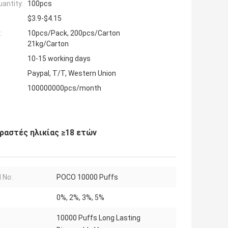
antity:
100pcs
$3.9-$4.15
:
10pcs/Pack, 200pcs/Carton
21kg/Carton
10-15 working days
Paypal, T/T, Western Union
100000000pcs/month
ραστές ηλικίας ≥18 ετών
 No:
POCO 10000 Puffs
0%, 2%, 3%, 5%
10000 Puffs Long Lasting