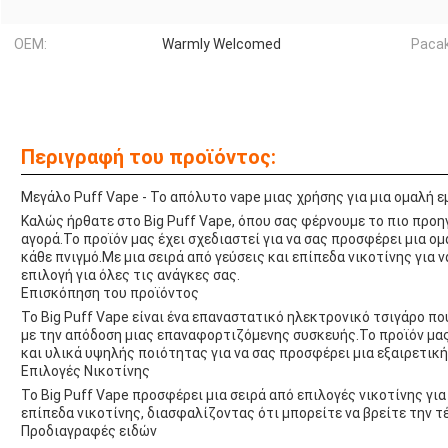
OEM:
Warmly Welcomed
Paca
Περιγραφή του προϊόντος:
Μεγάλο Puff Vape - Το απόλυτο vape μιας χρήσης για μια ομαλή ε
Καλώς ήρθατε στο Big Puff Vape, όπου σας φέρνουμε το πιο προη
αγορά.Το προϊόν μας έχει σχεδιαστεί για να σας προσφέρει μια ο
κάθε πνιγμό.Με μια σειρά από γεύσεις και επίπεδα νικοτίνης για να
επιλογή για όλες τις ανάγκες σας.
Επισκόπηση του προϊόντος
Το Big Puff Vape είναι ένα επαναστατικό ηλεκτρονικό τσιγάρο π
με την απόδοση μιας επαναφορτιζόμενης συσκευής.Το προϊόν μας 
και υλικά υψηλής ποιότητας για να σας προσφέρει μια εξαιρετική
Επιλογές Νικοτίνης
Το Big Puff Vape προσφέρει μια σειρά από επιλογές νικοτίνης γι
επίπεδα νικοτίνης, διασφαλίζοντας ότι μπορείτε να βρείτε την τέ
Προδιαγραφές ειδών