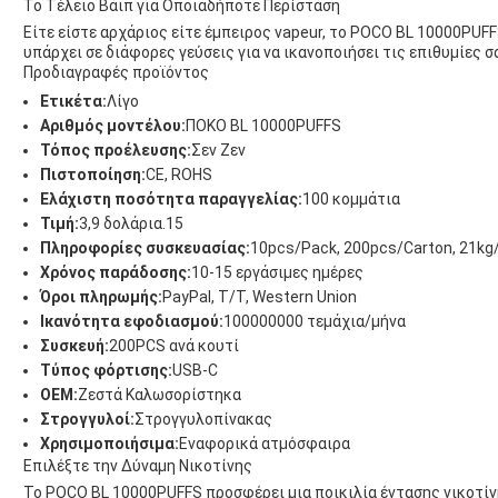
Το Τέλειο Βάιπ για Οποιαδήποτε Περίσταση
Είτε είστε αρχάριος είτε έμπειρος vapeur, το POCO BL 10000PUFF
υπάρχει σε διάφορες γεύσεις για να ικανοποιήσει τις επιθυμίες σ
Προδιαγραφές προϊόντος
Ετικέτα:
Λίγο
Αριθμός μοντέλου:
ΠΟΚΟ BL 10000PUFFS
Τόπος προέλευσης:
Σεν Ζεν
Πιστοποίηση:
CE, ROHS
Ελάχιστη ποσότητα παραγγελίας:
100 κομμάτια
Τιμή:
3,9 δολάρια.15
Πληροφορίες συσκευασίας:
10pcs/Pack, 200pcs/Carton, 21kg
Χρόνος παράδοσης:
10-15 εργάσιμες ημέρες
Όροι πληρωμής:
PayPal, T/T, Western Union
Ικανότητα εφοδιασμού:
100000000 τεμάχια/μήνα
Συσκευή:
200PCS ανά κουτί
Τύπος φόρτισης:
USB-C
OEM:
Ζεστά Καλωσορίστηκα
Στρογγυλοί:
Στρογγυλοπίνακας
Χρησιμοποιήσιμα:
Εναφορικά ατμόσφαιρα
Επιλέξτε την Δύναμη Νικοτίνης
Το POCO BL 10000PUFFS προσφέρει μια ποικιλία έντασης νικοτίνη