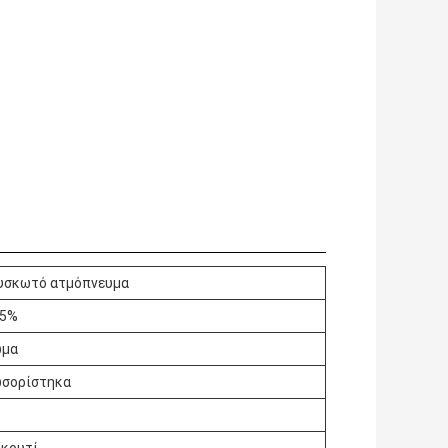
υσκωτό ατμόπνευμα
 5%
ώμα
ωσορίστηκα