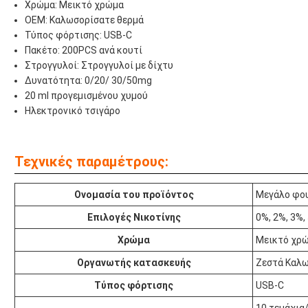
Χρώμα: Μεικτό χρώμα
OEM: Καλωσορίσατε θερμά
Τύπος φόρτισης: USB-C
Πακέτο: 200PCS ανά κουτί
Στρογγυλοί: Στρογγυλοί με δίχτυ
Δυνατότητα: 0/20/ 30/50mg
20 ml προγεμισμένου χυμού
Ηλεκτρονικό τσιγάρο
Τεχνικές παραμέτρους:
Ονομασία του προϊόντος
Μεγάλο φο
Επιλογές Νικοτίνης
0%, 2%, 3%,
Χρώμα
Μεικτό χρ
Οργανωτής κατασκευής
Ζεστά Καλ
Τύπος φόρτισης
USB-C