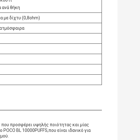
/κουτί
α ανά θήκη
α με δίχτυ (0,8ohm)
 ατμόσφαιρα
ν που προσφέρει υψηλής ποιότητας και μίας
το POCO BL 10000PUFFS,που είναι ιδανικό για
μού.