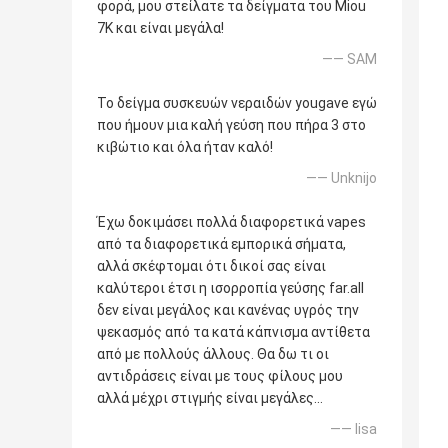
φορά, μου στείλατε τα δείγματα του Miou
7K και είναι μεγάλα!
—— SAM
Το δείγμα συσκευών νεραιδών yougave εγώ
που ήμουν μια καλή γεύση που πήρα 3 στο
κιβώτιο και όλα ήταν καλό!
—— Unknijo
Έχω δοκιμάσει πολλά διαφορετικά vapes
από τα διαφορετικά εμπορικά σήματα,
αλλά σκέφτομαι ότι δικοί σας είναι
καλύτεροι έτσι η ισορροπία γεύσης far.all
δεν είναι μεγάλος και κανένας υγρός την
ψεκασμός από τα κατά κάπνισμα αντίθετα
από με πολλούς άλλους. Θα δω τι οι
αντιδράσεις είναι με τους φίλους μου
αλλά μέχρι στιγμής είναι μεγάλες…
—— lisa