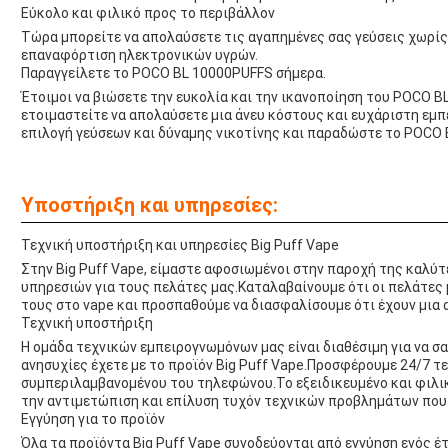
Εύκολο και φιλικό προς το περιβάλλον
Τώρα μπορείτε να απολαύσετε τις αγαπημένες σας γεύσεις χωρίς
επαναφόρτιση ηλεκτρονικών υγρών.
Παραγγείλετε το POCO BL 10000PUFFS σήμερα.
Έτοιμοι να βιώσετε την ευκολία και την ικανοποίηση του POCO B
ετοιμαστείτε να απολαύσετε μια άνευ κόστους και ευχάριστη εμπ
επιλογή γεύσεων και δύναμης νικοτίνης και παραδώστε το POCO 
Υποστήριξη και υπηρεσίες:
Τεχνική υποστήριξη και υπηρεσίες Big Puff Vape
Στην Big Puff Vape, είμαστε αφοσιωμένοι στην παροχή της καλύ
υπηρεσιών για τους πελάτες μας.Καταλαβαίνουμε ότι οι πελάτες 
τους στο vape και προσπαθούμε να διασφαλίσουμε ότι έχουν μια 
Τεχνική υποστήριξη
Η ομάδα τεχνικών εμπειρογνωμόνων μας είναι διαθέσιμη για να σ
ανησυχίες έχετε με το προϊόν Big Puff Vape.Προσφέρουμε 24/7 
συμπεριλαμβανομένου του τηλεφώνου.Το εξειδικευμένο και φιλικ
την αντιμετώπιση και επίλυση τυχόν τεχνικών προβλημάτων που 
Εγγύηση για το προϊόν
Όλα τα προϊόντα Big Puff Vape συνοδεύονται από εγγύηση ενός έ