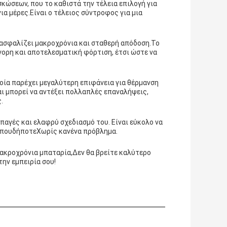
σκώσεων, που το καθιστά την τέλεια επιλογή για
για μέρες.Είναι ο τέλειος σύντροφος για μια
ξασφαλίζει μακροχρόνια και σταθερή απόδοση.Το
ήγορη και αποτελεσματική φόρτιση, έτσι ώστε να
οποία παρέχει μεγαλύτερη επιφάνεια για θέρμανση
αι μπορεί να αντέξει πολλαπλές επαναλήψεις,
.
μπαγές και ελαφρύ σχεδιασμό του. Είναι εύκολο να
.ΟπουδήποτεΧωρίς κανένα πρόβλημα.
 μακροχρόνια μπαταρία,Δεν θα βρείτε καλύτερο
την εμπειρία σου!