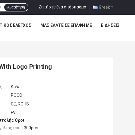
Ζητήστε ένα απόσπασμα
|
Greek
Αναζήτηση
ΤΙΚΌΣ ΈΛΕΓΧΟΣ
ΜΑΣ ΕΛΆΤΕ ΣΕ ΕΠΑΦΉ ΜΕ
ΕΙΔΉΣΕΙΣ
With Logo Printing
ς:
Κίνα
POCO
CE, ROHS
:
FV
τολής Όροι:
ελίας min:
300pcs