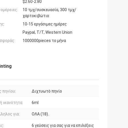
$2.60-2.80
ομέρειες:
10 τμχ/συσκευασία, 300 τμχ/
χαρτοκιβώτιο
ης:
10-15 εργάσιμες ημέρες
Paypal, T/T, Western Union
σφοράς:
1000000pieces το μήνα
inting
 πηνίου:
Διχτυωτό πηνίο
ή ικανότητα:
6ml
ληλος για:
ΟΛΑ (18).
ις:
6 γεύσεις για σας για να επιλέξεις