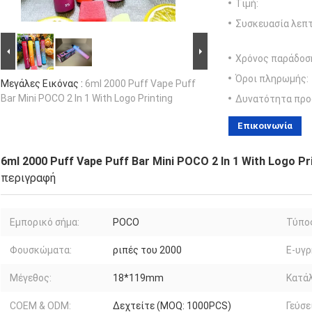
Τιμή:
Συσκευασία λεπτ
Χρόνος παράδοσ
Όροι πληρωμής:
Μεγάλες Εικόνας :
6ml 2000 Puff Vape Puff
Bar Mini POCO 2 In 1 With Logo Printing
Δυνατότητα προ
Επικοινωνία
6ml 2000 Puff Vape Puff Bar Mini POCO 2 In 1 With Logo Pr
περιγραφή
Εμπορικό σήμα:
POCO
Τύπος
Φουσκώματα:
ριπές του 2000
Ε-υγρ
Μέγεθος:
18*119mm
Κατάλ
COEM & ODM:
Δεχτείτε (MOQ: 1000PCS)
Γεύσε