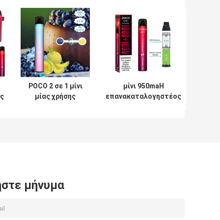
POCO 2 σε 1 μίνι
μίνι 950maH
ας
μίας χρήσης
επανακαταλογηστέος
ηλεκτρονικό
Vape ριπών 6ml 5%
τσιγάρο ε-CIG
Nictocine λοβός
νικοτίνης
φραγμών
φραγμών Vape
στε μήνυμα