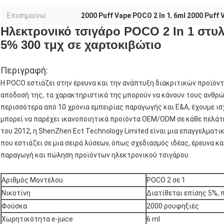
Επισημαίνω:
2000 Puff Vape POCO 2 In 1
,
6ml 2000 Puff 
Ηλεκτρονικό τσιγάρο POCO 2 In 1 στυλ
5% 300 τμχ σε χαρτοκιβώτιο
Περιγραφή:
Η POCO εστιάζει στην έρευνα και την ανάπτυξη διακριτικών προϊόντ
απόδοσή της, τα χαρακτηριστικά της μπορούν να κάνουν τους ανθρώπ
περισσότερα από 10 χρόνια εμπειρίας παραγωγής και Ε&Α, έχουμε ισ
μπορεί να παρέχει ικανοποιητικά προϊόντα OEM/ODM σε κάθε πελάτη
του 2012, η ​​ShenZhen Ect Technology Limited είναι μια επαγγελμα
που εστιάζει σε μια σειρά λύσεων, όπως σχεδιασμός ιδέας, έρευνα κ
παραγωγή και πώληση προϊόντων ηλεκτρονικού τσιγάρου
Αριθμός Μοντέλου.
POCO 2 σε 1
Νικοτίνη
Διατίθεται επίσης 5%,
Φούσκα
2000 ρουφηξιές
Χωρητικότητα e-juice
6 ml