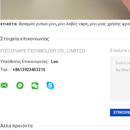
,
,
ετικέτα:
Φραγμός ριπών μίνι
μίνι λοβός vape
μίνι μίας χρήσης φρ
Στοιχεία επικοινωνίας
FOCUSVAPE TECHNOLOGY CO., LIMITED
Στείλετε 
Υπεύθυνος Επικοινωνίας:
Leo
Τηλ.::
+8613923453215
Άλλα προϊόντα