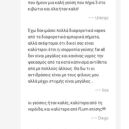
που ήμουν μια καλή γεύση που πήρα 3 στο
κιβώτιο και όλα ήταν καλό!
—— Unknijo
Έχω δοκιμάσει πολλά διαφορετικά vapes
από τα διαφορετικά εμπορικά σήματα,
αλλά σκέφτομαι ότι δικοί σας είναι
καλύτεροι έτσι η ισορροπία γεύσης far.all
δεν είναι μεγάλος και κανένας υγρός την
ψεκασμός από τα κατά κάπνισμα αντίθετα
από με πολλούς άλλους. Θα δω τι οι
αντιδράσεις είναι με τους φίλους μου
αλλά μέχρι στιγμής είναι μεγάλες…
—— lisa
οι γεύσεις ήταν καλές, καλύτερα από τη
νεράιδα, και καλύτερα από FLum επίσης!!!!
—— Diego