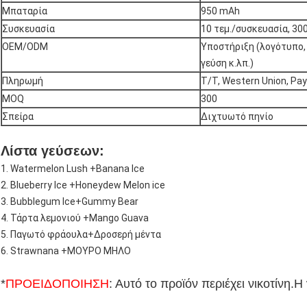
Μπαταρία
950 mAh
Συσκευασία
10 τεμ./συσκευασία, 30
OEM/ODM
Υποστήριξη (λογότυπο,
γεύση κ.λπ.)
Πληρωμή
T/T, Western Union, Pay
MOQ
300
Σπείρα
Διχτυωτό πηνίο
Λίστα γεύσεων:
1. Watermelon Lush +Banana Ice
2. Blueberry Ice +Honeydew Melon ice
3. Bubblegum Ice+Gummy Bear
4. Τάρτα λεμονιού +Mango Guava
5. Παγωτό φράουλα+Δροσερή μέντα
6. Strawnana +ΜΟΥΡΟ ΜΗΛΟ
*
ΠΡΟΕΙΔΟΠΟΙΗΣΗ
: Αυτό το προϊόν περιέχει νικοτίνη.Η 