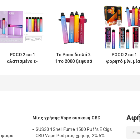
POCO 2 σε 1
Το Poco διπλά 2
POCO 2 σε 1
αλατισμένο ε-
1 το 2000 ξεφυσά
φορητό μίνι μί
υγρό μανδρών
6.0ml αρωματική
χρήσης
2000puff 6ml της
τη 950mAh μάγκο
ηλεκτρονικό
Nic μίας χρήσης
μάνδρα Vape
τσιγάρο 50g
Vapes
πάγου μίας
συστημάτων
χρήσης
λοβών ε-CIG
Αφή
Μίας χρήσης Vape συσκευή CBD
SUS304 Shell Fume 1500 Puffs E Cigs
σφαιρο
CBD Vape Pod μιας χρήσης 2% 5%