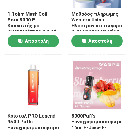
1.1ohm Mesh Coil
Μέθοδος πληρωμής
Περίπου εμείς
Sora 8000 E
Western Union
Καπνιστής με
Ηλεκτρονικό τσιγάρο
χωρητικότητα χυμού
μιας χρήσης με θύρα
Γύρος εργοστασίων
φόρτισης τύπου C
Αποστολή
Αποστολή
ερώτησης
ερώτησης
Ποιοτικός έλεγχος
Μας ελάτε σε επαφή με
Ειδήσεις
Μίας χρήσης μάνδρα Vape
Κρίσταλ PRO Legend
8000Puffs
4500 Puffs
Ξαναχρησιμοποιήσιμο
Μίας χρήσης Vape συσκευή CBD
Ξαναχρησιμοποιήσιμο
16ml E-Juice E-