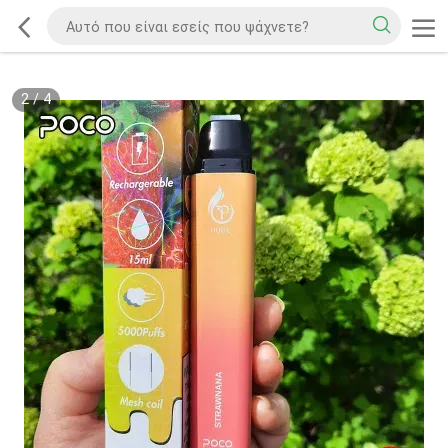
2
/
4