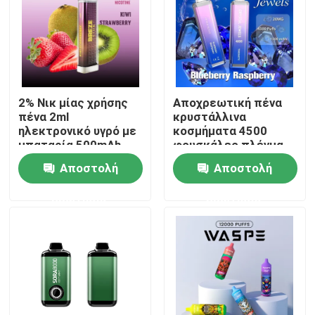
2% Νικ μίας χρήσης
Αποχρεωτική πένα
πένα 2ml
κρυστάλλινα
ηλεκτρονικό υγρό με
κοσμήματα 4500
μπαταρία 500mAh
φουσκάλες πλέγμα
σπείρα 15 ml υγρό
Αποστολή
Αποστολή
επαναφορτιζόμενο
Ecig
ερώτησης
ερώτησης
Σπίτι
Προϊόντα
Βίντεο