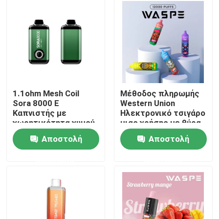
Περίπου εμείς
Γύρος εργοστασίων
Ποιοτικός έλεγχος
1.1ohm Mesh Coil
Μέθοδος πληρωμής
Sora 8000 E
Western Union
Καπνιστής με
Ηλεκτρονικό τσιγάρο
Μας ελάτε σε επαφή με
χωρητικότητα χυμού
μιας χρήσης με θύρα
φόρτισης τύπου C
Αποστολή
Αποστολή
Ειδήσεις
ερώτησης
ερώτησης
Μίας χρήσης μάνδρα Vape
Μίας χρήσης Vape συσκευή CBD