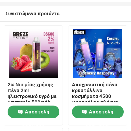
Συνιστώμενα προϊόντα
2% Νικ μίας χρήσης
Αποχρεωτική πένα
πένα 2ml
κρυστάλλινα
Σπίτι
ηλεκτρονικό υγρό με
κοσμήματα 4500
μπαταρία 500mAh
φουσκάλες πλέγμα
σπείρα 15 ml υγρό
Προϊόντα
Αποστολή
Αποστολή
επαναφορτιζόμενο
Ecig
ερώτησης
ερώτησης
Βίντεο