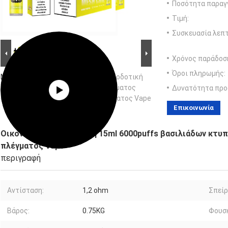
Ποσότητα παραγγ
Τιμή:
Συσκευασία λεπτ
Χρόνος παράδοσ
Όροι πληρωμής:
Μεγάλες Εικόνας :
Οικονομικώς αποδοτική
15ml 6000puffs βασιλιάδων κτυπήματος
Δυνατότητα προ
σπείρα Rechargable ε -ε-cigs πλέγματος Vape
Επικοινωνία
Οικονομικώς αποδοτική 15ml 6000puffs βασιλιάδων κτυπή
πλέγματος Vape
περιγραφή
Αντίσταση:
1,2 ohm
Σπείρ
Βάρος:
0.75KG
Φουσ