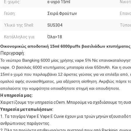
Ε-χυμός:
ε-υγρό 15ml
Νικοτ
Γεύση:
Σειρά Φρούτων
Επαν
Υλικό της Shell:
SUS304
Τύπος
Κατάλληλος για:
Όλα>18
Οικονομικώς αποδοτική 15ml 6000puffs βασιλιάδων κτυπήματος 
Περιγραφή:
Το νεώτερο Bangking 6000 μίας χρήσης vape 5% Nic επανακαταλογηστέ
vape.
Ο βασιλιάς 6000 κτυπήματος μπαταρία είναι 650mAh. Και η συσκ
15ml ε-χυμό που περιλαμβάνει 12 άριστες γεύσεις για να επιλέξει από
ομαλού αφής συναισθήματος, μια αξέχαστη αίσθηση. Ακριβώς πάρτε τ
απολαύστε την κομψότητα οποιαδήποτε στιγμή και οπουδήποτε.
Η υπηρεσία μας:
Χαιρετίζουμε την υπηρεσία cOem. Μπορούμε να σχεδιάσουμε τη συσκ
Υπηρεσία μεταπωλήσεων:
1. Τα τσιγάρα Vape Ε Vape Ε Cuvie έχουν μια τριών μηνών εξουσιοδ
ανθρώπινους παράγοντες.
2. Όλα τα προϊόντα επιθεωρούνται αυστηρά πριν από Packinig, σιγο