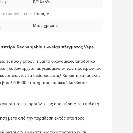
ίνη:
0/2%/5%
ακαταλογηστέος:
Τύπος-γ
:
Μίας χρήσης
σπείρα Rechargable ε -ε-cigs πλέγματος Vape
ο τύπος-γ ριπών, είναι το οικονομικώς αποδοτικό
ευή λοβών έρχεται με γεμισμένο εκ των προτέρων τον
, ικανοποιώντας τα tastebuds σας! Χαρακτηρισμός ενός
ο βασιλιά 6000 κτυπήματος συσκευή λοβών και
ευασία και τα προϊόντα ως απαιτήσεις του πελάτη.
ότηση μετά από την παράδοση εκτός από τους
υρεύονται ότι το ελαττωματικό ποσοστό είναι