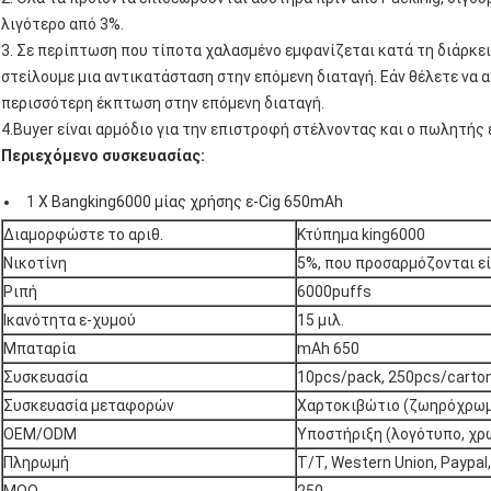
λιγότερο από 3%.
3. Σε περίπτωση που τίποτα χαλασμένο εμφανίζεται κατά τη διάρκει
στείλουμε μια αντικατάσταση στην επόμενη διαταγή. Εάν θέλετε να
περισσότερη έκπτωση στην επόμενη διαταγή.
4.Buyer είναι αρμόδιο για την επιστροφή στέλνοντας και ο πωλητής 
Περιεχόμενο συσκευασίας:
1 Χ Bangking6000 μίας χρήσης ε-Cig 650mAh
Διαμορφώστε το αριθ.
Κτύπημα king6000
Νικοτίνη
5%, που προσαρμόζονται εί
Ριπή
6000puffs
Ικανότητα ε-χυμού
15 μιλ.
Μπαταρία
mAh 650
Συσκευασία
10pcs/pack, 250pcs/carto
Συσκευασία μεταφορών
Χαρτοκιβώτιο (ζωηρόχρωμ
OEM/ODM
Υποστήριξη (λογότυπο, χρώμ
Πληρωμή
T/T, Western Union, Paypal,