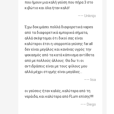
που ήμουν μια καλή γεύση που πήρα 3 στο
κιβώτιο και όλα ήταν καλό!
—— Unknijo
Έχω δοκιμάσει πολλά διαφορετικά vapes
από τα διαφορετικά εμπορικά σήματα,
αλλά σκέφτομαι ότι δικοί σας είναι
καλύτεροι έτσι η ισορροπία γεύσης far.all
δεν είναι μεγάλος και κανένας υγρός την
ψεκασμός από τα κατά κάπνισμα αντίθετα
από με πολλούς άλλους. Θα δω τι οι
αντιδράσεις είναι με τους φίλους μου
αλλά μέχρι στιγμής είναι μεγάλες…
—— lisa
οι γεύσεις ήταν καλές, καλύτερα από τη
νεράιδα, και καλύτερα από FLum επίσης!!!!
—— Diego