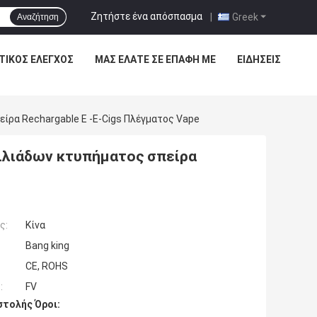
Ζητήστε ένα απόσπασμα
|
Greek
Αναζήτηση
ΤΙΚΌΣ ΈΛΕΓΧΟΣ
ΜΑΣ ΕΛΆΤΕ ΣΕ ΕΠΑΦΉ ΜΕ
ΕΙΔΉΣΕΙΣ
ίρα Rechargable Ε -ε-Cigs Πλέγματος Vape
ιλιάδων κτυπήματος σπείρα
ς:
Κίνα
Bang king
CE, ROHS
:
FV
τολής Όροι: