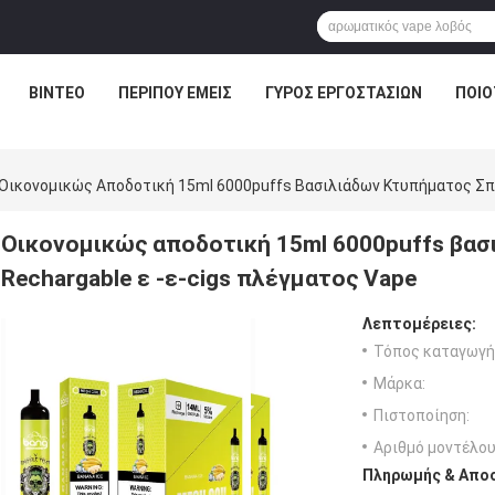
ΒΊΝΤΕΟ
ΠΕΡΊΠΟΥ ΕΜΕΊΣ
ΓΎΡΟΣ ΕΡΓΟΣΤΑΣΊΩΝ
ΠΟΙΟ
Οικονομικώς Αποδοτική 15ml 6000puffs Βασιλιάδων Κτυπήματος Σπε
Οικονομικώς αποδοτική 15ml 6000puffs βασ
Rechargable ε -ε-cigs πλέγματος Vape
Λεπτομέρειες:
Τόπος καταγωγή
Μάρκα:
Πιστοποίηση:
Αριθμό μοντέλου
Πληρωμής & Αποσ