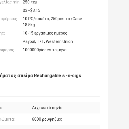
ελίας min:
250 τεμ
$3~$3.15
ομέρειες:
10 PC/πακέτο, 250pcs το /Case
18.5kg
ης:
10-15 εργάσιμες ημέρες
Paypal, T/T, Western Union
σφοράς:
1000000pieces το μήνα
ματος σπείρα Rechargable ε -ε-cigs
α:
Διχτυωτό πηνίο
κώματα:
6000 ρουφηξιές